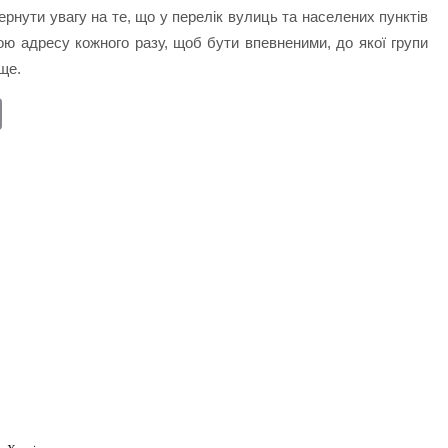
вернути увагу на те, що у перелік вулиць та населених пунктів
ою адресу кожного разу, щоб бути впевненими, до якої групи
ще.
E
m
ail