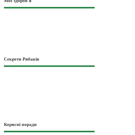
Моє здоров’я
Секрети Рибаків
Корисні поради