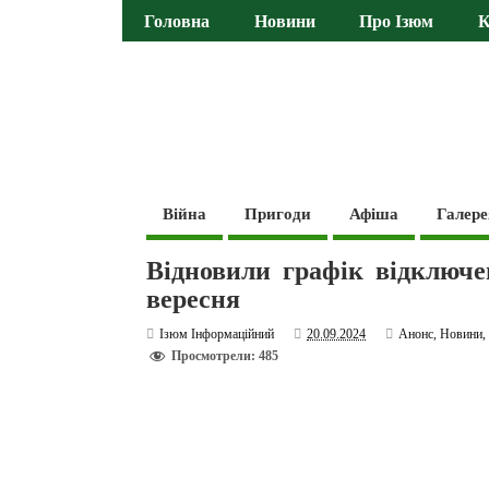
Головна
Новини
Про Ізюм
К
Війна
Пригоди
Афіша
Галере
Відновили графік відключен
вересня
Ізюм Інформаційний
20.09.2024
Анонс
,
Новини
Просмотрели: 485