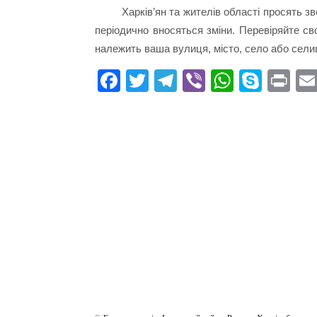
Харків’ян та жителів області просять з
періодично вносяться зміни. Перевіряйте св
належить ваша вулиця, місто, село або сели
Fa
T
Te
Vi
W
S
Pr
ce
wi
le
be
ha
ky
in
bo
tte
gr
r
ts
pe
t
ok
r
a
A
m
pp