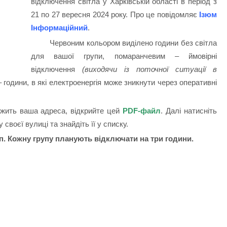
відключення світла у Харківській області в період з
21 по 27 вересня 2024 року. Про це повідомляє
Ізюм
Інформаційний
.
Червоним кольором виділено години без світла
для вашої групи, помаранчевим – ймовірні
відключення
(виходячи із поточної ситуації в
– години, в які електроенергія може зникнути через оперативні
ежить ваша адреса, відкрийте цей
PDF-файл
. Далі натисніть
 своєї вулиці та знайдіть її у списку.
уп. Кожну групу планують відключати на три години.