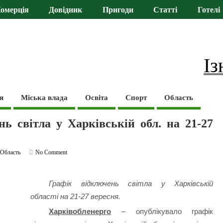
омерція
Довідник
Пригоди
Статті
Готелі
Із
я
Міська влада
Освіта
Спорт
Область
ь світла у Харківській обл. на 21-27
,
Область
No Comment
Графік відключень світла у Харківській
області на 21-27 вересня.
Харківобленерго
– опублікувало графік