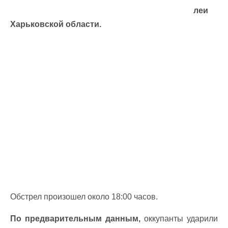
леи
Харьковской области.
Обстрел произошел около 18:00 часов.
По предварительным данным,
оккупанты ударили