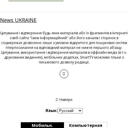
News UKRAINE
Цитування і відтворення будь-яких матеріалів або їх фрагментів в Інтернеті
з веб-сайта "Ізюм Інформаційний" або його каналів і сторінок в
соцмережах дозволено лише з умовою відкритого для пошукових систем
гіперпосилання на відповідний матеріал не нижче першого абзацу.
Цитування, використання і відтворення матеріалів в оффлайн-медіа (в т.ч.
друкованих виданнях), мобільних додатках, SmartTV можливо тільки з
письмового дозволу редакції.
Наверх
Язык:
Мобильн.
Компьютерная