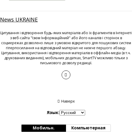
News UKRAINE
Цитування і відтворення будь-яких матеріалів або їх фрагментів в Інтернеті
з веб-сайта "Ізюм Інформаційний" або його каналів і сторінок в
соцмережах дозволено лише з умовою відкритого для пошукових систем
гіперпосилання на відповідний матеріал не нижче першого абзацу.
Цитування, використання і відтворення матеріалів в оффлайн-медіа (в т.ч.
друкованих виданнях), мобільних додатках, SmartTV можливо тільки з
письмового дозволу редакції.
Наверх
Язык:
Мобильн.
Компьютерная