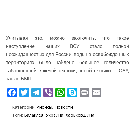
Учитывая это, можно заключить, что такое
наступление наших ВСУ стало полной
неожиданностью для России, ведь на освобожденных
территориях было найдено большое количество
заброшенной тяжелой техники, новой техники — САУ,
танки, БМП.
F
T
T
Vi
W
S
Pr
E
ac
w
el
b
h
k
in
m
Категории:
Анонсы
,
Новости
e
itt
e
er
at
y
t
ai
Теги:
Балаклея
,
Украина
,
Харьковщина
b
er
gr
s
p
l
o
a
A
e