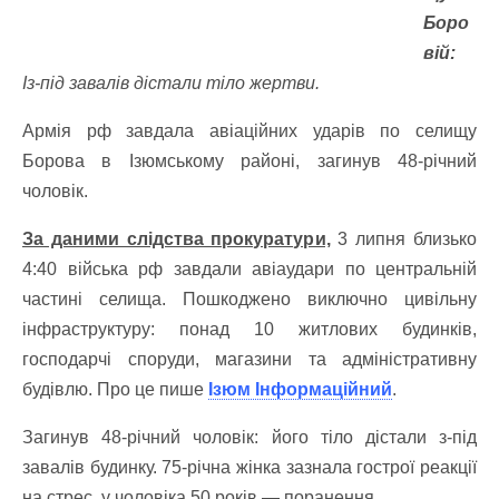
Боро
вій:
Із-під завалів дістали тіло жертви.
Армія рф завдала авіаційних ударів по селищу
Борова в Ізюмському районі, загинув 48-річний
чоловік.
За даними слідства прокуратури,
3 липня близько
4:40 війська рф завдали авіаудари по центральній
частині селища. Пошкоджено виключно цивільну
інфраструктуру: понад 10 житлових будинків,
господарчі споруди, магазини та адміністративну
будівлю. Про це пише
Ізюм Інформаційний
.
Загинув 48-річний чоловік: його тіло дістали з-під
завалів будинку. 75-річна жінка зазнала гострої реакції
на стрес, у чоловіка 50 років — поранення.