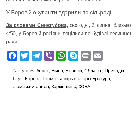
У Боровій окупанти вдарили по сільраді.
За словами Синєгубова,
сьогодні, 3 липня, близько
4:50, у Боровій росіяни поцілили по будівлі селищної
ради.
F
T
T
Vi
W
S
Pr
E
ac
w
el
b
h
k
in
m
Categories:
Анонс
,
Війна
,
Новини
,
Область
,
Пригоди
e
itt
e
er
at
y
t
ai
Tags:
Борова
,
Ізюмська окружна прокуратура
,
b
er
gr
s
p
l
Ізюмський район
,
Харківщина
,
ХОВА
o
a
A
e
o
m
p
k
p