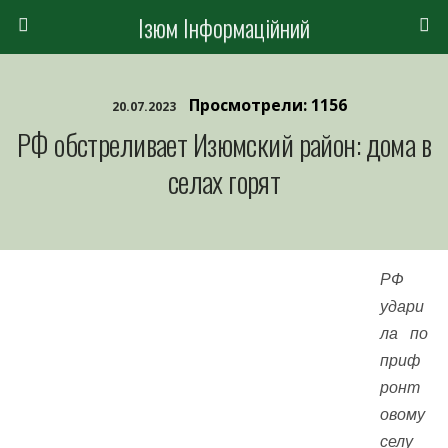
Ізюм Інформаційний
Просмотрели: 1156
20.07.2023
РФ обстреливает Изюмский район: дома в
селах горят
РФ
удари
ла по
приф
ронт
овому
селу