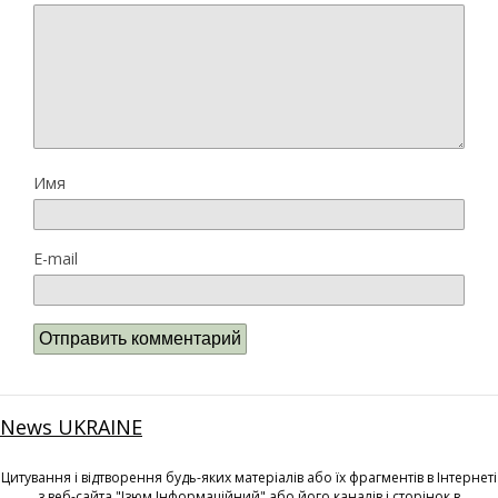
Имя
E-mail
News UKRAINE
Цитування і відтворення будь-яких матеріалів або їх фрагментів в Інтернеті
з веб-сайта "Ізюм Інформаційний" або його каналів і сторінок в