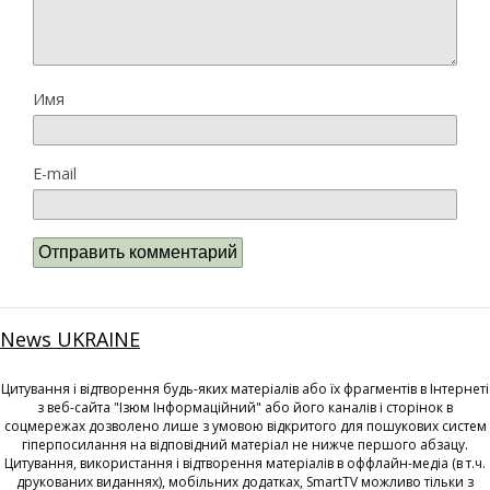
Имя
E-mail
News UKRAINE
Цитування і відтворення будь-яких матеріалів або їх фрагментів в Інтернеті
з веб-сайта "Ізюм Інформаційний" або його каналів і сторінок в
соцмережах дозволено лише з умовою відкритого для пошукових систем
гіперпосилання на відповідний матеріал не нижче першого абзацу.
Цитування, використання і відтворення матеріалів в оффлайн-медіа (в т.ч.
друкованих виданнях), мобільних додатках, SmartTV можливо тільки з