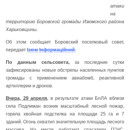
атаки
на
территорию Боровской громады Изюмского района
Харьковщины.
Об этом сообщает Боровский поселковый совет,
передает
Ізюм Інформаційний
.
По данным сельсовета,
за последние сутки
зафиксированы новые обстрелы населенных пунктов
громады с применением авиабомб, реактивной
артиллерии и дронов.
Вчера, 29 апреля,
в результате атаки БпЛА вблизи
села Подлиман возник масштабный лесной пожар,
горела хвойная подстилка на площади 25 га и 7
зданий. Огонь охватил значительную площадь лесного
массива. На месте работают спасатели ГСЧС,