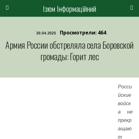
Ізюм Інформаційний
Просмотрели: 464
30.04.2025
Армия России обстреляла села Боровской
громады: Горит лес
Росси
йские
войск
а не
прекр
ащаю
т