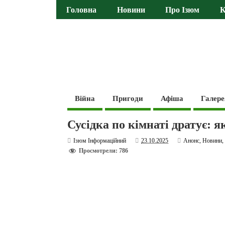
Головна
Новини
Про Ізюм
К
Війна
Пригоди
Афіша
Галере
Сусідка по кімнаті дратує: 
Ізюм Інформаційний
23.10.2025
Анонс
,
Новини
Просмотрели: 786