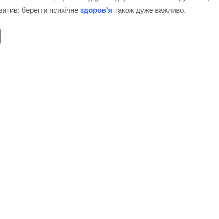
озитив: берегти психічне
здоров’я
також дуже важливо.
E
m
ail