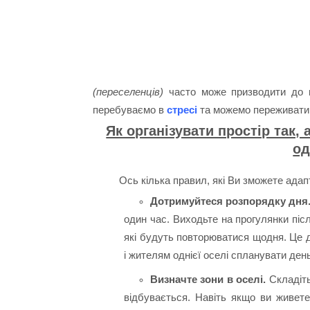
(переселенців)
часто може призводити до к
перебуваємо в
стресі
та можемо переживати 
Як організувати простір так,
од
Ось кілька правил, які Ви зможете адап
Дотримуйтеся розпорядку дня
один час. Виходьте на прогулянки післ
які будуть повторюватися щодня. Це д
і жителям однієї оселі спланувати ден
Визначте зони в оселі.
Складіт
відбувається. Навіть якщо ви живете