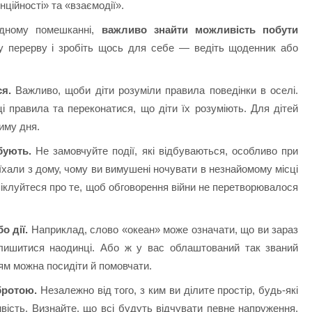
нційності» та «взаємодії».
одному помешканні,
важливо знайти можливість побути
ку перерву і зробіть щось для себе — ведіть щоденник або
я.
Важливо, щоби діти розуміли правила поведінки в оселі.
і правила та переконатися, що діти їх розуміють. Для дітей
иму дня.
рбують.
Не замовчуйте події, які відбуваються, особливо при
їхали з дому, чому ви вимушені ночувати в незнайомому місці
піклуйтеся про те, щоб обговорення війни не перетворювалося
о дії.
Наприклад, слово «океан» може означати, що ви зараз
алишитися наодинці. Або ж у вас облаштований так званий
ням можна посидіти й помовчати.
бротою.
Незалежно від того, з ким ви ділите простір, будь-які
ість. Визнайте, що всі будуть відчувати певне напруження,