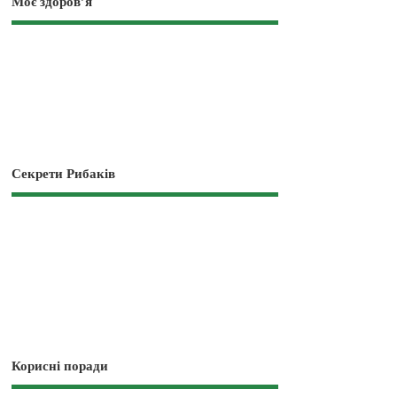
Моє здоров’я
Секрети Рибаків
Корисні поради