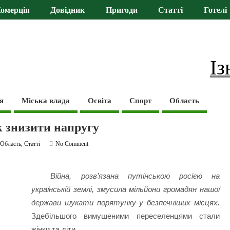
омерція
Довідник
Пригоди
Статті
Готелі
Із
я
Міська влада
Освіта
Спорт
Область
як знизити напругу
,
Область
,
Статті
No Comment
Війна, розв’язана путінською росією на
українській землі, змусила мільйони громадян нашої
держави шукати порятунку у безпечніших місцях.
Здебільшого вимушеними переселенцями стали
жінки та діти.