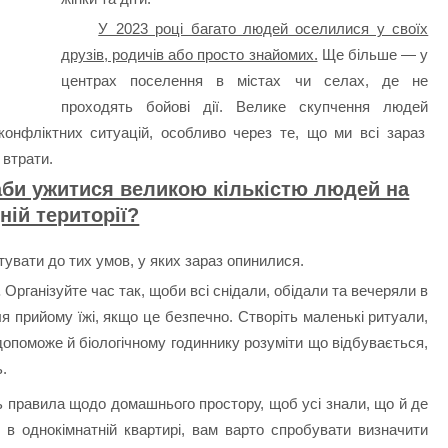
У 2023 році багато людей оселилися у своїх
друзів, родичів або просто знайомих.
Ще більше — у
центрах поселення в містах чи селах, де не
проходять бойові дії. Велике скупчення людей
онфліктних ситуацій, особливо через те, що ми всі зараз
втрати.
 аби ужитися великою кількістю людей на
ній території?
тувати до тих умов, у яких зараз опинилися.
.
Організуйте час так, щоби всі снідали, обідали та вечеряли в
я прийому їжі, якщо це безпечно. Створіть маленькі ритуали,
опоможе й біологічному годиннику розуміти що відбувається,
ь.
ь правила щодо домашнього простору, щоб усі знали, що й де
 в однокімнатній квартирі, вам варто спробувати визначити