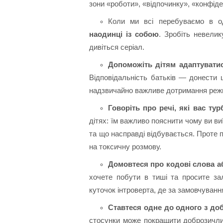
зони «роботи», «відпочинку», «конфіде
Коли ми всі перебуваємо в 
наодинці із собою
. Зробіть невели
дивіться серіал.
Допоможіть дітям адаптуватис
Відповідальність батьків — донести ц
надзвичайно важливе дотримання реж
Говоріть про речі, які вас ту
дітях: їм важливо пояснити чому ви ви
та що насправді відбувається. Проте 
на токсичну розмову.
Домовтеся про кодові слова аб
хочете побути в тиші та просите з
куточок інтроверта, де за замовчуван
Ставтеся одне до одного з до
стосунки може покращити доброзичлив