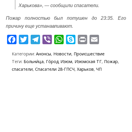
Харькова», — сообщили спасатели.
Пожар полностью был потушен до 23:35. Его
причину еще устанавливают.
F
T
T
Vi
W
S
Pr
E
ac
w
el
b
h
k
in
m
Категории:
Анонсы
,
Новости
,
Происшествие
e
itt
e
er
at
y
t
ai
Теги:
Больни́ца
,
Го́род Изюм
,
Изюмская ТГ
,
Пожар
,
b
er
gr
s
p
l
спасатели
,
Спасатели 28-ГПСЧ
,
Харьков
,
ЧП
o
a
A
e
o
m
p
k
p