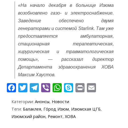
«На начало декабря в больнице Изюма
возобновлено газо- и электроснабжение.
Заведение обеспечено двумя
генераторами и системой Starlink. Там уже
предоставляется амбулаторная,
стационарная терапевтическая,
хирургическая и травматологическая
помощь», — рассказал директор
Департамента здравоохранения ХОВА
Максим Хаустов.
F
T
T
Vi
W
S
Pr
E
ac
w
el
b
h
k
in
m
Категории:
Анонсы
,
Новости
e
itt
e
er
at
y
t
ai
Теги:
Балаклея
,
Го́род Изюм
,
Изюмская ЦГБ
,
b
er
gr
s
p
l
Изюмский район
,
Ремонт
,
ХОВА
o
a
A
e