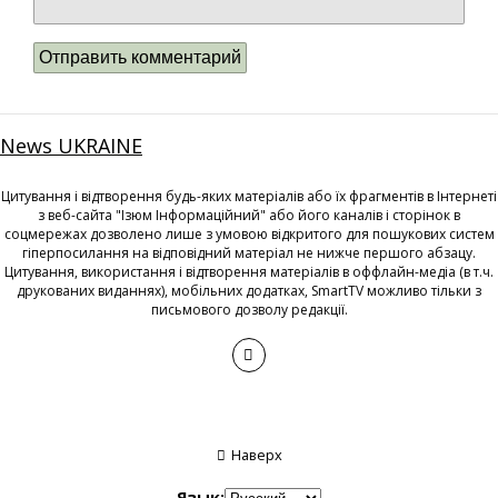
News UKRAINE
Цитування і відтворення будь-яких матеріалів або їх фрагментів в Інтернеті
з веб-сайта "Ізюм Інформаційний" або його каналів і сторінок в
соцмережах дозволено лише з умовою відкритого для пошукових систем
гіперпосилання на відповідний матеріал не нижче першого абзацу.
Цитування, використання і відтворення матеріалів в оффлайн-медіа (в т.ч.
друкованих виданнях), мобільних додатках, SmartTV можливо тільки з
письмового дозволу редакції.
Наверх
Язык: