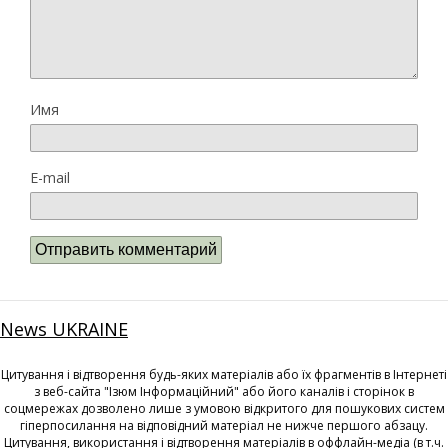
Имя
E-mail
News UKRAINE
Цитування і відтворення будь-яких матеріалів або їх фрагментів в Інтернеті
з веб-сайта "Ізюм Інформаційний" або його каналів і сторінок в
соцмережах дозволено лише з умовою відкритого для пошукових систем
гіперпосилання на відповідний матеріал не нижче першого абзацу.
Цитування, використання і відтворення матеріалів в оффлайн-медіа (в т.ч.