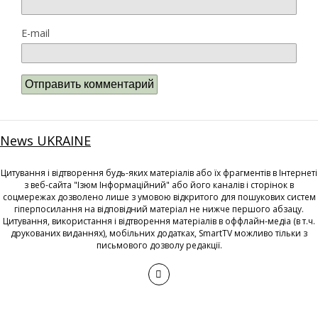
E-mail
News UKRAINE
Цитування і відтворення будь-яких матеріалів або їх фрагментів в Інтернеті
з веб-сайта "Ізюм Інформаційний" або його каналів і сторінок в
соцмережах дозволено лише з умовою відкритого для пошукових систем
гіперпосилання на відповідний матеріал не нижче першого абзацу.
Цитування, використання і відтворення матеріалів в оффлайн-медіа (в т.ч.
друкованих виданнях), мобільних додатках, SmartTV можливо тільки з
письмового дозволу редакції.