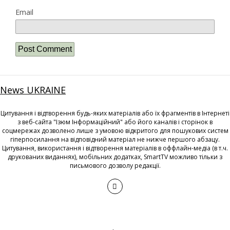
Email
News UKRAINE
Цитування і відтворення будь-яких матеріалів або їх фрагментів в Інтернеті
з веб-сайта "Ізюм Інформаційний" або його каналів і сторінок в
соцмережах дозволено лише з умовою відкритого для пошукових систем
гіперпосилання на відповідний матеріал не нижче першого абзацу.
Цитування, використання і відтворення матеріалів в оффлайн-медіа (в т.ч.
друкованих виданнях), мобільних додатках, SmartTV можливо тільки з
письмового дозволу редакції.