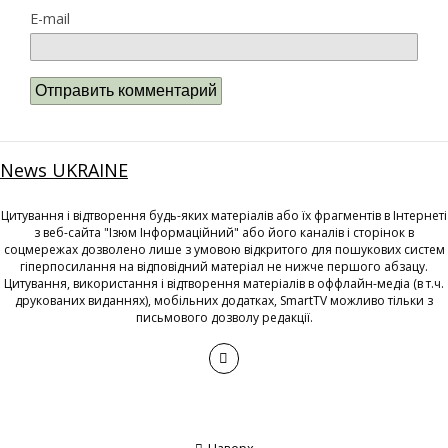
E-mail
News UKRAINE
Цитування і відтворення будь-яких матеріалів або їх фрагментів в Інтернеті
з веб-сайта "Ізюм Інформаційний" або його каналів і сторінок в
соцмережах дозволено лише з умовою відкритого для пошукових систем
гіперпосилання на відповідний матеріал не нижче першого абзацу.
Цитування, використання і відтворення матеріалів в оффлайн-медіа (в т.ч.
друкованих виданнях), мобільних додатках, SmartTV можливо тільки з
письмового дозволу редакції.
Наверх