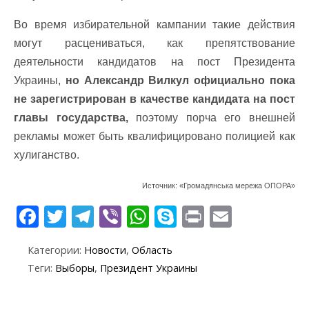
Во время избирательной кампании такие действия
могут расцениваться, как препятствование
деятельности кандидатов на пост Президента
Украины,
но Александр Вилкул официально пока
не зарегистрирован в качестве кандидата на пост
главы государства,
поэтому порча его внешней
рекламы может быть квалифицировано полицией как
хулиганство.
Источник: «Громадянська мережа ОПОРА»
F
T
T
Vi
W
S
Pr
E
ac
w
el
b
h
k
in
m
Категории:
Новости
,
Область
e
itt
e
er
at
y
t
ai
Теги:
Выборы
,
Президент Украины
b
er
gr
s
p
l
o
a
A
e