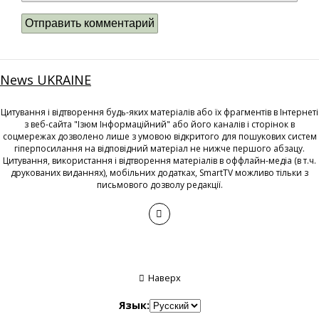
News UKRAINE
Цитування і відтворення будь-яких матеріалів або їх фрагментів в Інтернеті
з веб-сайта "Ізюм Інформаційний" або його каналів і сторінок в
соцмережах дозволено лише з умовою відкритого для пошукових систем
гіперпосилання на відповідний матеріал не нижче першого абзацу.
Цитування, використання і відтворення матеріалів в оффлайн-медіа (в т.ч.
друкованих виданнях), мобільних додатках, SmartTV можливо тільки з
письмового дозволу редакції.
Наверх
Язык: