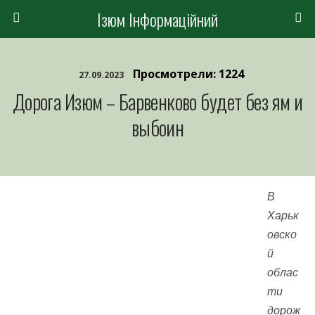
Ізюм Інформаційний
Просмотрели: 1224
27.09.2023
Дорога Изюм – Барвенково будет без ям и
выбоин
В
Харьк
овско
й
облас
ти
дорож