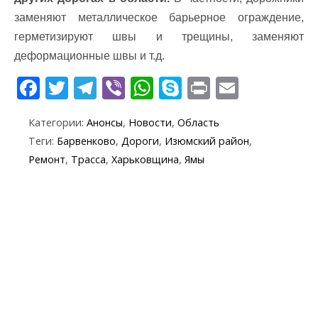
заменяют металлическое барьерное ограждение,
герметизируют швы и трещины, заменяют
деформационные швы и т.д.
F
T
T
Vi
W
S
Pr
E
ac
w
el
b
h
k
in
m
Категории:
Анонсы
,
Новости
,
Область
e
itt
e
er
at
y
t
ai
Теги:
Барвенково
,
Дороги
,
Изюмский район
,
b
er
gr
s
p
l
Ремонт
,
Трасса
,
Харьковщина
,
Ямы
o
a
A
e
o
m
p
k
p