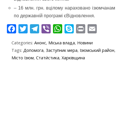
– 16 млн. грн. вцілому нараховано ізюмчанам
по державній програмі єВідновлення.
F
T
T
Vi
W
S
Pr
E
ac
w
el
b
h
k
in
m
Categories:
Анонс
,
Міська влада
,
Новини
e
itt
e
er
at
y
t
ai
Tags:
Допомога
,
Заступник мера
,
Ізюмський район
,
b
er
gr
s
p
l
Місто Ізюм
,
Стати́стика
,
Харківщина
o
a
A
e
o
m
p
k
p