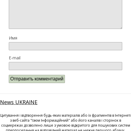
Имя
E-mail
News UKRAINE
Цитування і відтворення будь-яких матеріалів або їх фрагментів в Інтернеті
з веб-сайта "Ізюм Інформаційний" або його каналів і сторінок в
соцмережах дозволено лише з умовою відкритого для пошукових систем
гіперпосилання на відповідний матеріал не нижче першого абзацу.