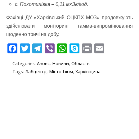
с. Покотилівка – 0,11 мкЗв/год.
Фахівці ДУ «Харківський ОЦКПХ МОЗ» продовжують
здійснювати моніторинг гамма-випромінювання
щоденно тричі на добу.
F
T
T
Vi
W
S
Pr
E
ac
w
el
b
h
k
in
m
Categories:
Анонс
,
Новини
,
Область
e
itt
e
er
at
y
t
ai
Tags:
Лабцентр
,
Місто Ізюм
,
Харківщина
b
er
gr
s
p
l
o
a
A
e
o
m
p
k
p