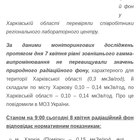
й фон
у
Харківській області перевіряли співробітники
регіонального лабораторного центру.
За даними моніторингових досліджень
протягом дня 7 квітня рівні зовнішнього гамма-
випромінювання не перевищували значень
природного радіаційного фону,
характерного для
території Харківської області
(0,3 мкЗв/год),
й
складали по місту Харкову 0,10 – 0,14 мкЗв/год, по
Харківській області – 0,10 – 0,14 мкЗв/год. Про це
повідомили в МОЗ України.
Станом на 9:00 сьогодні 8 квітня радіаційний фон
відповідає нормативним показникам:
м. Харків (Помірки – 0,15 мкЗв/год, вул.