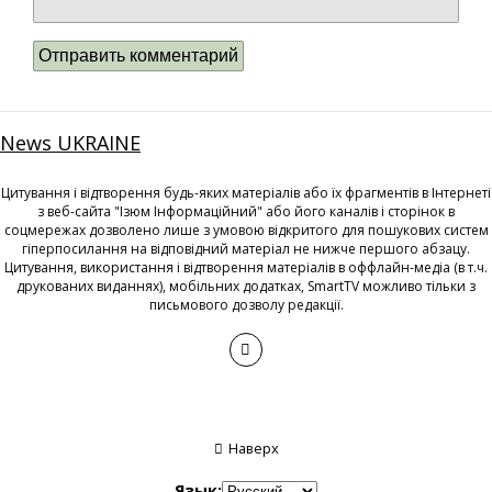
News UKRAINE
Цитування і відтворення будь-яких матеріалів або їх фрагментів в Інтернеті
з веб-сайта "Ізюм Інформаційний" або його каналів і сторінок в
соцмережах дозволено лише з умовою відкритого для пошукових систем
гіперпосилання на відповідний матеріал не нижче першого абзацу.
Цитування, використання і відтворення матеріалів в оффлайн-медіа (в т.ч.
друкованих виданнях), мобільних додатках, SmartTV можливо тільки з
письмового дозволу редакції.
Наверх
Язык: