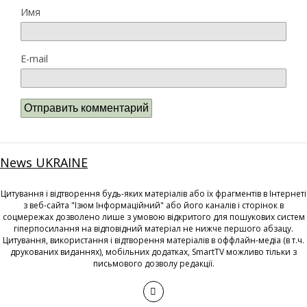
Имя
E-mail
News UKRAINE
Цитування і відтворення будь-яких матеріалів або їх фрагментів в Інтернеті
з веб-сайта "Ізюм Інформаційний" або його каналів і сторінок в
соцмережах дозволено лише з умовою відкритого для пошукових систем
гіперпосилання на відповідний матеріал не нижче першого абзацу.
Цитування, використання і відтворення матеріалів в оффлайн-медіа (в т.ч.
друкованих виданнях), мобільних додатках, SmartTV можливо тільки з
письмового дозволу редакції.