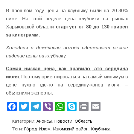
В прошлом году цены на клубнику были на 20-30%
ниже. На этой неделе цена клубники на рынках
Харьковской области
стартует от 80 до 130 гривен
за килограмм.
Холодная и дождливая погода сдерживает резкое
падение цены на клубнику.
Самая низкая цена, как правило, это середина
июня.
Поэтому ориентироваться на самый минимум в
цене нужно где-то на середину-конец июня, –
объяснили эксперты.
F
T
T
Vi
W
S
Pr
E
ac
w
el
b
h
k
in
m
Категории:
Анонсы
,
Новости
,
Область
e
itt
e
er
at
y
t
ai
Теги:
Го́род Изюм
,
Изюмский район
,
Клубника
,