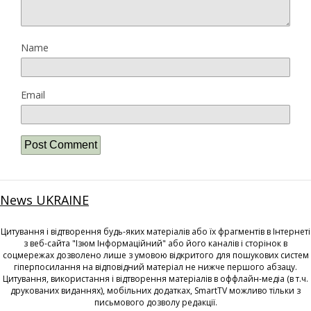
Name
Email
News UKRAINE
Цитування і відтворення будь-яких матеріалів або їх фрагментів в Інтернеті
з веб-сайта "Ізюм Інформаційний" або його каналів і сторінок в
соцмережах дозволено лише з умовою відкритого для пошукових систем
гіперпосилання на відповідний матеріал не нижче першого абзацу.
Цитування, використання і відтворення матеріалів в оффлайн-медіа (в т.ч.
друкованих виданнях), мобільних додатках, SmartTV можливо тільки з
письмового дозволу редакції.