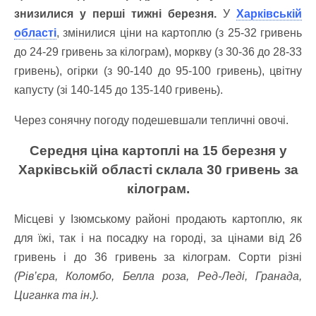
знизилися у перші тижні березня.
У
Харківській
області
, змінилися ціни на картоплю (з 25-32 гривень
до 24-29 гривень за кілограм), моркву (з 30-36 до 28-33
гривень), огірки (з 90-140 до 95-100 гривень), цвітну
капусту (зі 140-145 до 135-140 гривень).
Через сонячну погоду подешевшали тепличні овочі.
Середня ціна картоплі на 15 березня у
Харківській області склала 30 гривень за
кілограм.
Місцеві у Ізюмському районі продають картоплю, як
для їжі, так і на посадку на городі, за цінами від 26
гривень і до 36 гривень за кілограм. Сорти різні
(Рів’єра, Коломбо, Белла роза, Ред-Леді, Гранада,
Циганка та ін.).