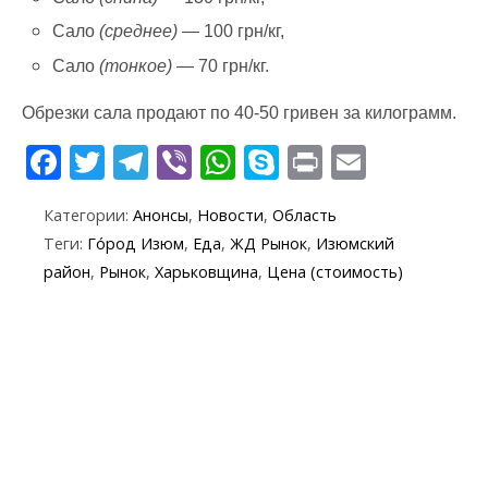
Сало
(среднее)
— 100 грн/кг,
Сало
(тонкое)
— 70 грн/кг.
Обрезки сала продают по 40-50 гривен за килограмм.
F
T
T
Vi
W
S
Pr
E
ac
w
el
b
h
k
in
m
Категории:
Анонсы
,
Новости
,
Область
e
itt
e
er
at
y
t
ai
Теги:
Го́род Изюм
,
Еда
,
ЖД Рынок
,
Изюмский
b
er
gr
s
p
l
район
,
Рынок
,
Харьковщина
,
Цена (стоимость)
o
a
A
e
o
m
p
k
p