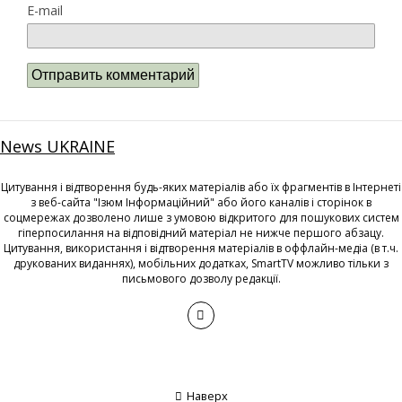
E-mail
News UKRAINE
Цитування і відтворення будь-яких матеріалів або їх фрагментів в Інтернеті
з веб-сайта "Ізюм Інформаційний" або його каналів і сторінок в
соцмережах дозволено лише з умовою відкритого для пошукових систем
гіперпосилання на відповідний матеріал не нижче першого абзацу.
Цитування, використання і відтворення матеріалів в оффлайн-медіа (в т.ч.
друкованих виданнях), мобільних додатках, SmartTV можливо тільки з
письмового дозволу редакції.
Наверх