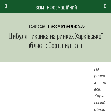
Ізюм Інформаційний
Просмотрели: 935
10.03.2026
Цибуля тиканка на ринках Харківської
області: Сорт, вид та ін
На
ринка
х по
всій
Харкі
вській
облас