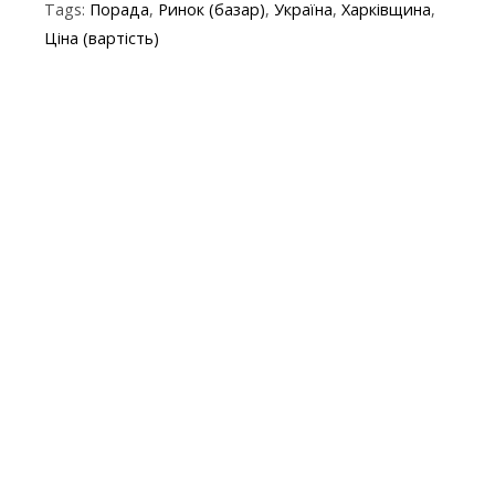
Tags:
Порада
,
Ринок (базар)
,
Україна
,
Харківщина
,
b
er
gr
s
p
l
Ціна (вартість)
o
a
A
e
o
m
p
k
p