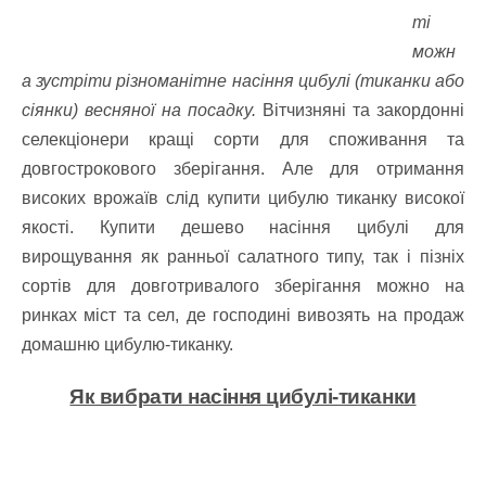
ті
можн
а зустріти різноманітне насіння цибулі (тиканки або
сіянки) весняної на посадку.
Вітчизняні та закордонні
селекціонери кращі сорти для споживання та
довгострокового зберігання. Але для отримання
високих врожаїв слід купити цибулю тиканку високої
якості. Купити дешево насіння цибулі для
вирощування як ранньої салатного типу, так і пізніх
сортів для довготривалого зберігання можно на
ринках міст та сел, де господині вивозять на продаж
домашню цибулю-тиканку.
Як вибрати насіння цибулі-
тиканки