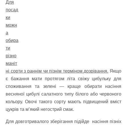
Для
посад
ки
можн
а
обира
ти
різно
маніт
ні сорти з раннім чи пізнім терміном дозрівання.
Якщо
є бажання мати протягом літа свіжу цибульку для
споживання та зелені — краще обирати насіння
весняної цибулі салатного типу білого або червоного
кольору. Овочі такого сорту мають підвищений вміст
цукрів та м’який негострий смак.
Для довготривалого зберігання підійде насіння пізніх