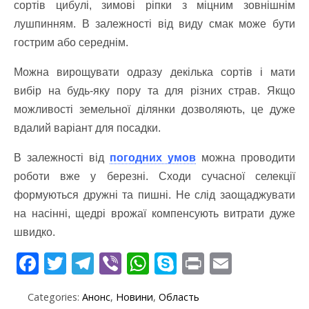
сортів цибулі, зимові ріпки з міцним зовнішнім
лушпинням. В залежності від виду смак може бути
гострим або середнім.
Можна вирощувати одразу декілька сортів і мати
вибір на будь-яку пору та для різних страв. Якщо
можливості земельної ділянки дозволяють, це дуже
вдалий варіант для посадки.
В залежності від
погодних умов
можна проводити
роботи вже у березні. Сходи сучасної селекції
формуються дружні та пишні. Не слід заощаджувати
на насінні, щедрі врожаї компенсують витрати дуже
швидко.
F
T
T
Vi
W
S
Pr
E
ac
w
el
b
h
k
in
m
Categories:
Анонс
,
Новини
,
Область
e
itt
e
er
at
y
t
ai