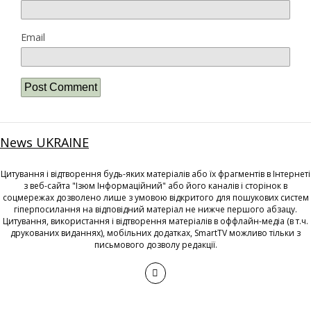
Email
News UKRAINE
Цитування і відтворення будь-яких матеріалів або їх фрагментів в Інтернеті
з веб-сайта "Ізюм Інформаційний" або його каналів і сторінок в
соцмережах дозволено лише з умовою відкритого для пошукових систем
гіперпосилання на відповідний матеріал не нижче першого абзацу.
Цитування, використання і відтворення матеріалів в оффлайн-медіа (в т.ч.
друкованих виданнях), мобільних додатках, SmartTV можливо тільки з
письмового дозволу редакції.