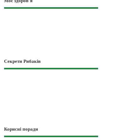
Моє здоров’я
Секрети Рибаків
Корисні поради