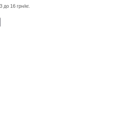
13 до 16 грн/кг.
E
m
ail