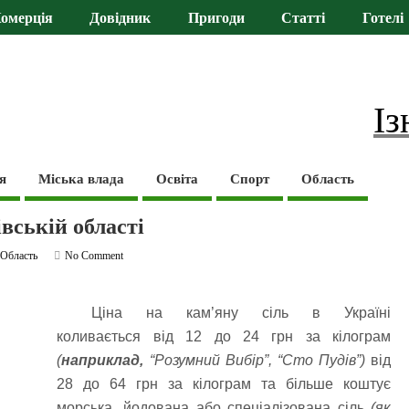
омерція
Довідник
Пригоди
Статті
Готелі
Із
я
Міська влада
Освіта
Спорт
Область
івській області
,
Область
No Comment
Ціна на кам’яну сіль в Україні
коливається від 12 до 24 грн за кілограм
(
наприклад,
“Розумний Вибір”, “Сто Пудів”)
від
28 до 64 грн за кілограм та більше коштує
морська, йодована або спеціалізована сіль
(як