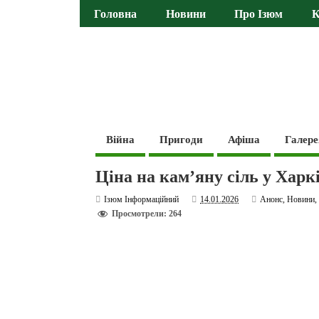
Головна
Новини
Про Ізюм
К
Війна
Пригоди
Афіша
Галере
Ціна на кам’яну сіль у Харк
Ізюм Інформаційний
14.01.2026
Анонс
,
Новини
Просмотрели: 264