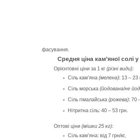
фасування.
Средня ціна кам’яної солі у
Орієнтовні ціни за 1 кг
(різні види):
Сіль кам’яна
(мелена)
: 13 – 23 
Сіль морська
(йодована/не йо
Сіль гімалайська
(рожева)
: 70
Нітритна сіль: 40 – 53 грн.
Оптові ціни
(мішки 25 кг):
Сіль кам’яна: від 7 грн/кг,