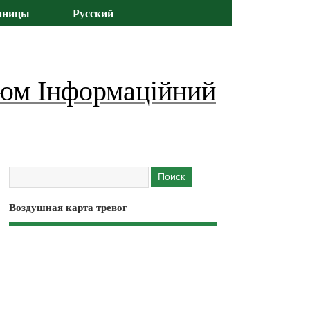
иницы
Русский
юм Інформаційний
Воздушная карта тревог