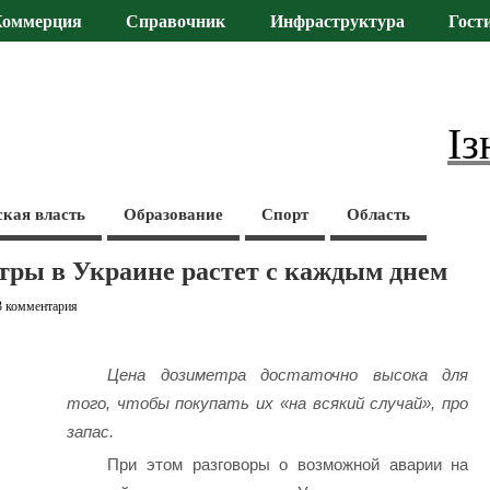
Коммерция
Справочник
Инфраструктура
Гост
Із
ская власть
Образование
Спорт
Область
тры в Украине растет с каждым днем
3 комментария
Цена дозиметра достаточно высока для
того, чтобы покупать их «на всякий случай», про
запас.
При этом разговоры о возможной аварии на