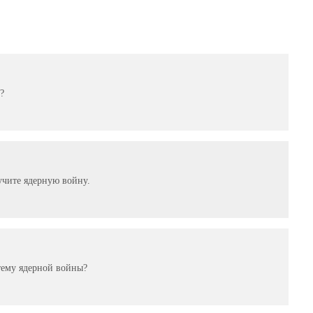
?
учите ядерную войну.
тему ядерной войны?