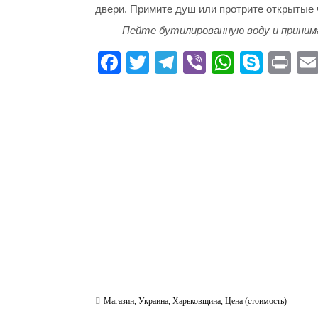
двери. Примите душ или протрите открытые 
Пейте бутилированную воду и прини
Fa
T
Te
Vi
W
S
Pr
ce
wi
le
be
ha
ky
in
bo
tte
gr
r
ts
pe
t
ok
r
a
A
m
pp
Магазин
,
Украина
,
Харьковщина
,
Цена (стоимость)