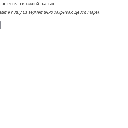
части тела влажной тканью.
майте пищу из герметично закрывающейся тары.
E
m
ail