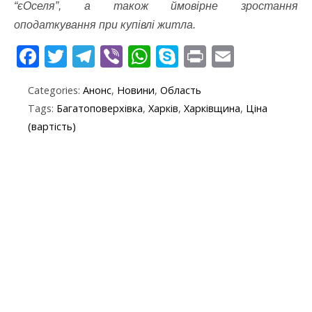
“єОселя”, а також ймовірне зростання
оподаткування при купівлі житла.
F
T
T
Vi
W
S
Pr
E
ac
w
el
b
h
k
in
m
Categories:
Анонс
,
Новини
,
Область
e
itt
e
er
at
y
t
ai
Tags:
Багатоповерхівка
,
Харків
,
Харківщина
,
Ціна
b
er
gr
s
p
l
(вартість)
o
a
A
e
o
m
p
k
p