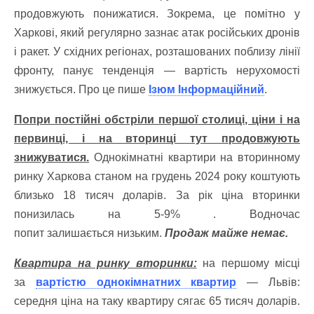
продовжують понижатися. Зокрема, це помітно у
Харкові, який регулярно зазнає атак російських дронів
і ракет. У східних регіонах, розташованих поблизу лінії
фронту, панує тенденція — вартість нерухомості
знижується. Про це пише
Ізюм Інформаційний
.
Попри постійні обстріли першої столиці, ціни і на
первинці, і на вторинці тут продовжують
знижуватися.
Однокімнатні квартири на вторинному
ринку Харкова станом на грудень 2024 року коштують
близько 18 тисяч доларів. За рік ціна вторинки
понизилась на 5-9% . Водночас
попит залишається низьким.
Продаж майже немає.
Квартира на ринку вторинки:
на першому місці
за
вартістю однокімнатних квартир
— Львів:
середня ціна на таку квартиру сягає 65 тисяч доларів.