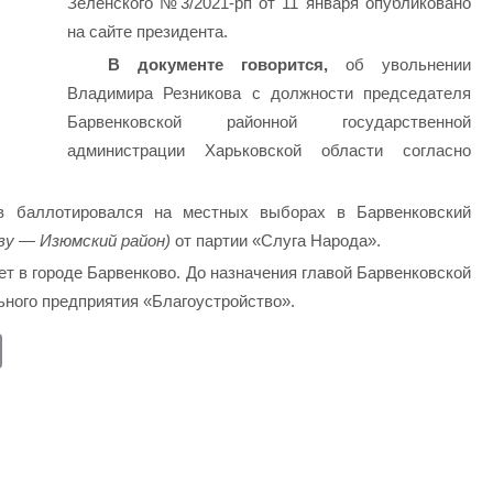
Зеленского №3/2021-рп от 11 января опубликовано
на сайте президента.
В документе говорится,
об увольнении
Владимира Резникова с должности председателя
Барвенковской районной государственной
администрации Харьковской области согласно
ов баллотировался на местных выборах в Барвенковский
ву — Изюмский район)
от партии «Слуга Народа».
ет в городе Барвенково. До назначения главой Барвенковской
ьного предприятия «Благоустройство».
E
m
ail