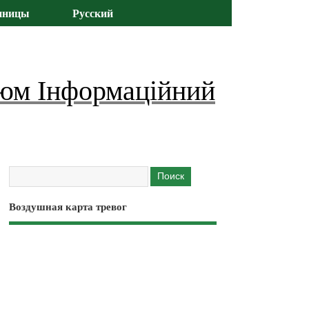
иницы
Русский
юм Інформаційний
Воздушная карта тревог