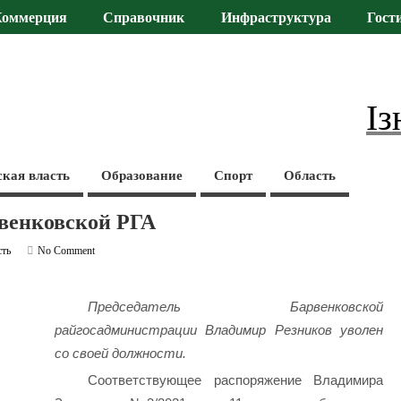
Коммерция
Справочник
Инфраструктура
Гост
Із
ская власть
Образование
Спорт
Область
рвенковской РГА
сть
No Comment
Председатель Барвенковской
райгосадминистрации Владимир Резников уволен
со своей должности.
Соответствующее распоряжение Владимира