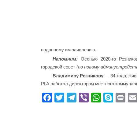
поданному им заявлению.
Напомним:
Осенью 2020-го Резник
городской совет
(по новому админустройст
Владимиру Резникову
— 34 года, жив
РГА работал директором местного коммунал
Fa
T
Te
Vi
W
S
Pr
ce
wi
le
be
ha
ky
in
bo
tte
gr
r
ts
pe
t
ok
r
a
A
m
pp