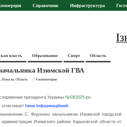
Коммерция
Справочник
Инфраструктура
Гост
Із
ская власть
Образование
Спорт
Область
 начальника Изюмской ГВА
а
,
Новости
,
Область
4 комментария
споряжение президента Украины
№59/2025-рп
.
 этом пишет
Ізюм Інформаційний
.
назначении С. Федченко начальником Изюмской городской
 администрации Изюмского района Харьковской области от