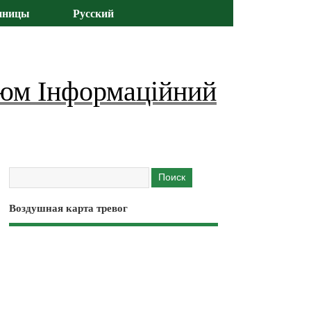
иницы
Русский
юм Інформаційний
Воздушная карта тревог