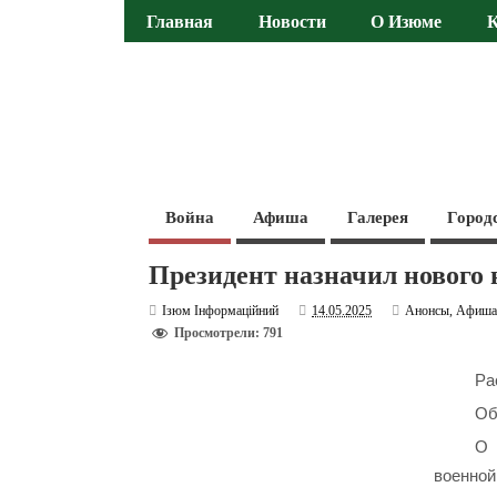
Главная
Новости
О Изюме
Война
Афиша
Галерея
Город
Президент назначил нового
Ізюм Інформаційний
14.05.2025
Анонсы
,
Афиш
Просмотрели: 791
Ра
Об
О 
военной