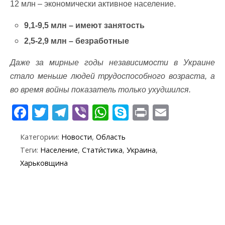
12 млн – экономически активное население.
9,1-9,5 млн – имеют занятость
2,5-2,9 млн – безработные
Даже за мирные годы независимости в Украине
стало меньше людей трудоспособного возраста, а
во время войны показатель только ухудшился.
F
T
T
Vi
W
S
Pr
E
ac
w
el
b
h
k
in
m
Категории:
Новости
,
Область
e
itt
e
er
at
y
t
ai
Теги:
Население
,
Стати́стика
,
Украина
,
b
er
gr
s
p
l
Харьковщина
o
a
A
e
o
m
p
k
p