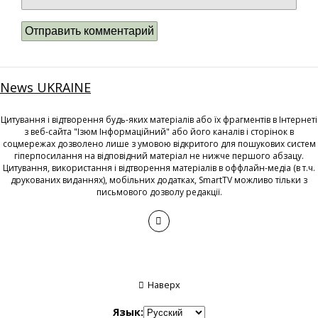
News UKRAINE
Цитування і відтворення будь-яких матеріалів або їх фрагментів в Інтернеті
з веб-сайта "Ізюм Інформаційний" або його каналів і сторінок в
соцмережах дозволено лише з умовою відкритого для пошукових систем
гіперпосилання на відповідний матеріал не нижче першого абзацу.
Цитування, використання і відтворення матеріалів в оффлайн-медіа (в т.ч.
друкованих виданнях), мобільних додатках, SmartTV можливо тільки з
письмового дозволу редакції.
Наверх
Язык: