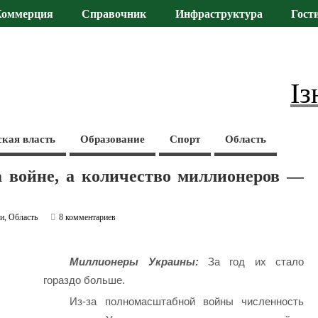
Коммерция
Справочник
Инфраструктура
Гост
Із
ская власть
Образование
Спорт
Область
а войне, а количество миллионеров —
ти
,
Область
8 комментариев
Миллионеры Украины:
За год их стало
гораздо больше.
Из-за полномасштабной войны численность