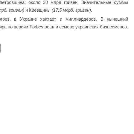
петровщина: около 30 млрд гривен. Значительные суммы
лрд. гривен)
и Киевщины
(17,5 млрд. гривен)
.
rbes,
в Украине хватает и миллиардеров. В нынешний
ра по версии Forbes вошли семеро украинских бизнесменов.
E
m
ail