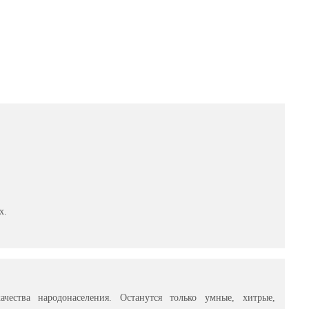
х.
чества народонаселения. Останутся только умные, хитрые,