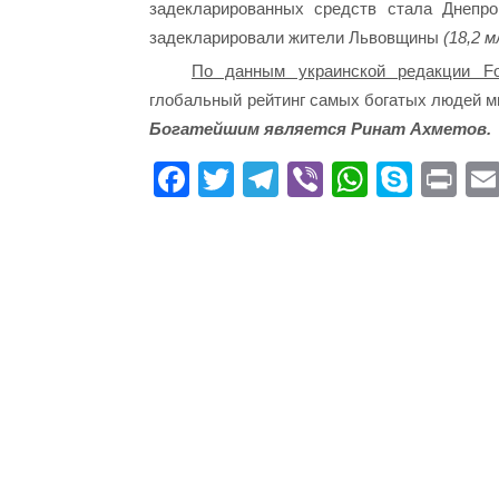
задекларированных средств стала Днепро
задекларировали жители Львовщины
(18,2 м
По данным украинской редакции Fo
глобальный рейтинг самых богатых людей ми
Богатейшим является Ринат Ахметов.
Fa
T
Te
Vi
W
S
Pr
ce
wi
le
be
ha
ky
in
bo
tte
gr
r
ts
pe
t
ok
r
a
A
m
pp