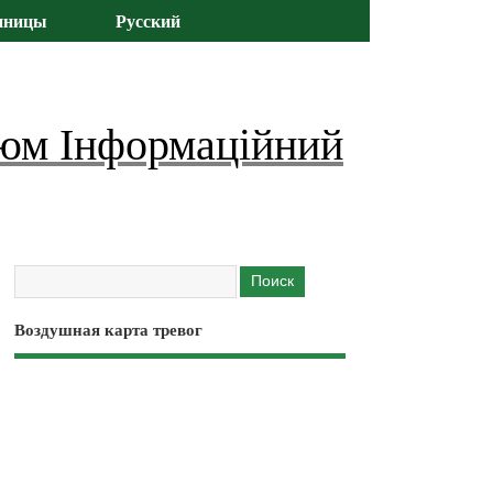
иницы
Русский
юм Інформаційний
Воздушная карта тревог