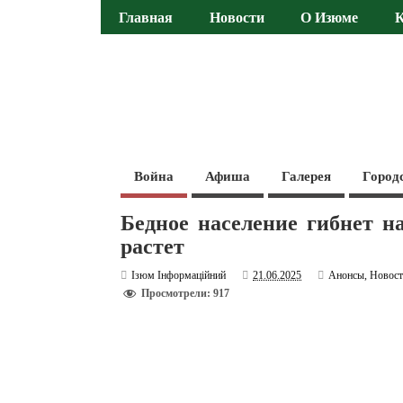
Главная
Новости
О Изюме
Война
Афиша
Галерея
Город
Бедное население гибнет н
растет
Ізюм Інформаційний
21.06.2025
Анонсы
,
Новос
Просмотрели: 917