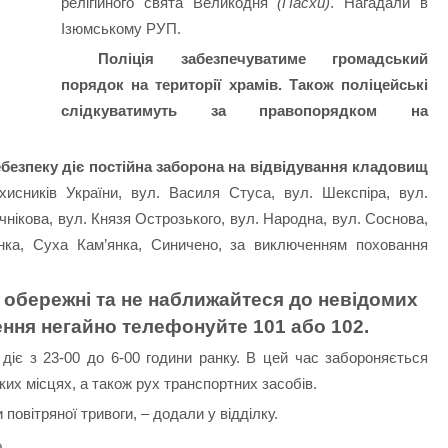
релігійного свята Великодня
(Пасхи)
. Нагадали в
Ізюмському РУП.
Поліція забезпечуватиме громадський
порядок на території храмів. Також поліцейські
слідкуватимуть за правопорядком на
ебезпеку діє постійна заборона на відвідування кладовищ
ахисників України, вул. Василя Стуса, вул. Шекспіра, вул.
ечнікова, вул. Князя Острозького, вул. Народна, вул. Соснова,
нка, Суха Кам’янка, Синичено, за виключенням поховання
 обережні та не наближайтеся до невідомих
лення негайно телефонуйте 101 або 102.
діє з 23-00 до 6-00 години ранку. В цей час забороняється
их місцях, а також рух транспортних засобів.
повітряної тривоги, – додали у відділку.