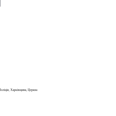
E
m
ail
Поліція
,
Харківщина
,
Церква