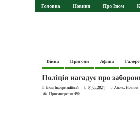
Головна
Новини
Про Ізюм
К
Війна
Пригоди
Афіша
Галере
Поліція нагадує про заборон
Ізюм Інформаційний
04.05.2024
Анонс
,
Новини
Просмотрели: 490