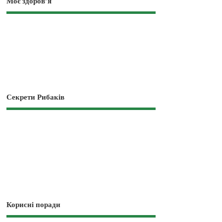
Моє здоров’я
Секрети Рибаків
Корисні поради