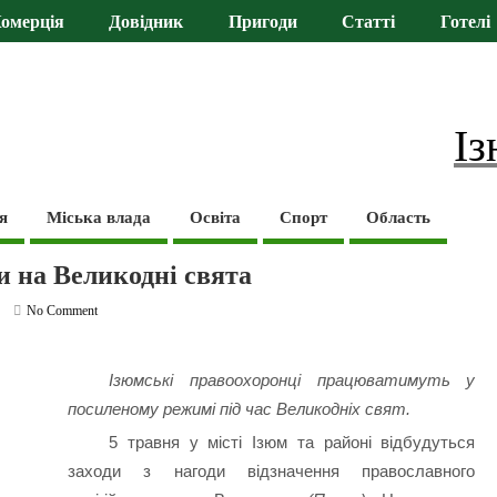
омерція
Довідник
Пригоди
Статті
Готелі
Із
я
Міська влада
Освіта
Спорт
Область
и на Великодні свята
No Comment
Ізюмські правоохоронці працюватимуть у
посиленому режимі під час Великодніх свят.
5 травня у місті Ізюм та районі відбудуться
заходи з нагоди відзначення православного