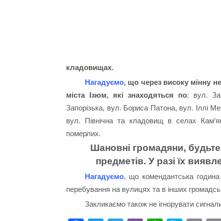
кладовищах.
Нагадуємо
, що через високу мінну н
міста Ізюм, які знаходяться по
: вул. З
Запорізька, вул. Бориса Патона, вул. Іллі М
вул. Північна та кладовищ в селах Кам’я
померлих.
Шановні громадяни, будьте
предметів. У разі їх вияв
Нагадуємо
, що комендантська година 
перебування на вулицях та в інших громадськ
Закликаємо також не ігнорувати сигнали 