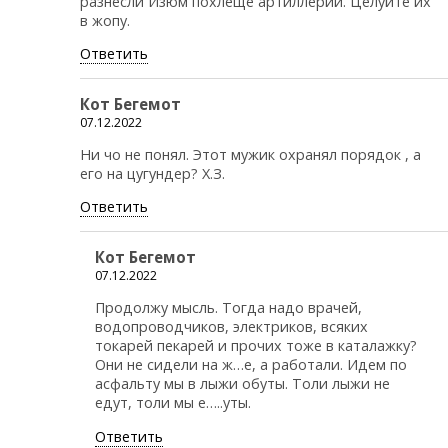
разнесли Изюм похлеще артиллерии. Целуйте их
в жопу.
Ответить
Кот Бегемот
07.12.2022
Ни чо не понял. Этот мужик охранял порядок , а
его на цугундер? Х.З.
Ответить
Кот Бегемот
07.12.2022
Продолжу мысль. Тогда надо врачей,
водопроводчиков, электриков, всяких
токарей пекарей и прочих тоже в каталажку?
Они не сидели на ж…е, а работали. Идем по
асфальту мы в лыжи обуты. Толи лыжи не
едут, толи мы е…..уты.
Ответить