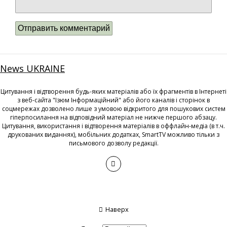
News UKRAINE
Цитування і відтворення будь-яких матеріалів або їх фрагментів в Інтернеті
з веб-сайта "Ізюм Інформаційний" або його каналів і сторінок в
соцмережах дозволено лише з умовою відкритого для пошукових систем
гіперпосилання на відповідний матеріал не нижче першого абзацу.
Цитування, використання і відтворення матеріалів в оффлайн-медіа (в т.ч.
друкованих виданнях), мобільних додатках, SmartTV можливо тільки з
письмового дозволу редакції.
Наверх