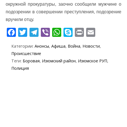
окружной прокуратуры, заочно сообщили мужчине о
подозрении в совершении преступления, подозрение
вручили отцу.
F
T
T
Vi
W
S
Pr
E
ac
w
el
b
h
k
in
m
Категории:
Анонсы
,
Афиша
,
Война
,
Новости
,
e
itt
e
er
at
y
t
ai
Происшествие
b
er
gr
s
p
l
Теги:
Боровая
,
Изюмский район
,
Изюмское РУП
,
o
a
A
e
Полиция
o
m
p
k
p