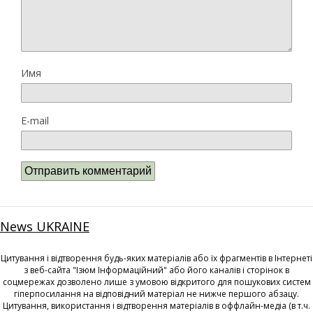
Имя
E-mail
News UKRAINE
Цитування і відтворення будь-яких матеріалів або їх фрагментів в Інтернеті
з веб-сайта "Ізюм Інформаційний" або його каналів і сторінок в
соцмережах дозволено лише з умовою відкритого для пошукових систем
гіперпосилання на відповідний матеріал не нижче першого абзацу.
Цитування, використання і відтворення матеріалів в оффлайн-медіа (в т.ч.