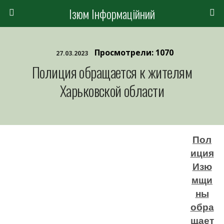
Ізюм Інформаційний
Просмотрели: 1070
27.03.2023
Полиция обращается к жителям
Харьковской области
Пол
иция
Изю
мщи
ны
обра
щает