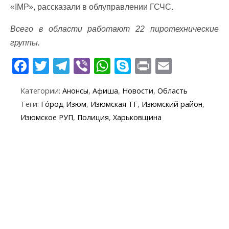
«ІМР», рассказали в облуправлении ГСЧС.
Всего в области работают 22 пиротехнические
группы.
F
T
T
Vi
W
S
Pr
E
ac
w
el
b
h
k
in
m
Категории:
Анонсы
,
Афиша
,
Новости
,
Область
e
itt
e
er
at
y
t
ai
Теги:
Го́род Изюм
,
Изюмская ТГ
,
Изюмский район
,
b
er
gr
s
p
l
Изюмское РУП
,
Полиция
,
Харьковщина
o
a
A
e
o
m
p
k
p