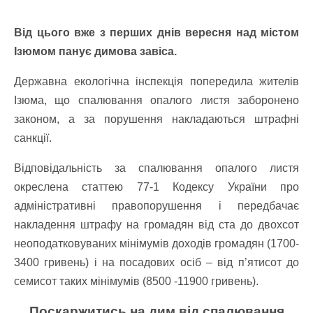
Від цього вже з перших днів вересня над містом
Ізюмом панує димова завіса.
Державна екологічна інспекція попередила жителів
Ізюма, що спалювання опалого листя заборонено
законом, а за порушення накладаються штрафні
санкції.
Відповідальність за спалювання опалого листя
окреслена статтею 77-1 Кодексу України про
адміністративні правопорушення і передбачає
накладення штрафу на громадян від ста до двохсот
неоподатковуваних мінімумів доходів громадян (1700-
3400 гривень) і на посадових осіб – від п’ятисот до
семисот таких мінімумів (8500 -11900 гривень).
Поскаржитись на дим від спалювання