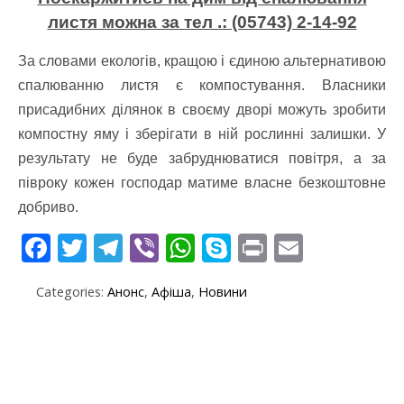
листя можна за тел .: (05743) 2-14-92
За словами екологів, кращою і єдиною альтернативою
спалюванню листя є компостування. Власники
присадибних ділянок в своєму дворі можуть зробити
компостну яму і зберігати в ній рослинні залишки. У
результату не буде забруднюватися повітря, а за
півроку кожен господар матиме власне безкоштовне
добриво.
F
T
T
Vi
W
S
Pr
E
ac
w
el
b
h
k
in
m
Categories:
Анонс
,
Афіша
,
Новини
e
itt
e
er
at
y
t
ai
b
er
gr
s
p
l
o
a
A
e
o
m
p