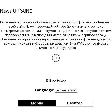
News UKRAINE
Цитування і відтворення будь-яких матеріалів або їх фрагментів в Інтернеті
з веб-сайта "Ізюм Інформаційний" або його каналів і сторінок в
соцмережах дозволено лише з умовою відкритого для пошукових систем
гіперпосилання на відповідний матеріал не нижче першого абзацу.
Цитування, використання і відтворення матеріалів в оффлайн-медіа (в т.ч.
друкованих виданнях), мобільних додатках, SmartTV можливо тільки з
письмового дозволу редакції.
Back to top
Language:
Mobile
Desktop