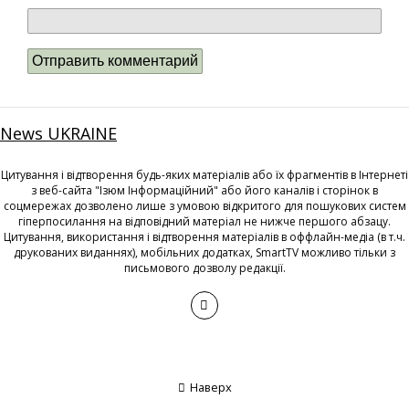
News UKRAINE
Цитування і відтворення будь-яких матеріалів або їх фрагментів в Інтернеті
з веб-сайта "Ізюм Інформаційний" або його каналів і сторінок в
соцмережах дозволено лише з умовою відкритого для пошукових систем
гіперпосилання на відповідний матеріал не нижче першого абзацу.
Цитування, використання і відтворення матеріалів в оффлайн-медіа (в т.ч.
друкованих виданнях), мобільних додатках, SmartTV можливо тільки з
письмового дозволу редакції.
Наверх