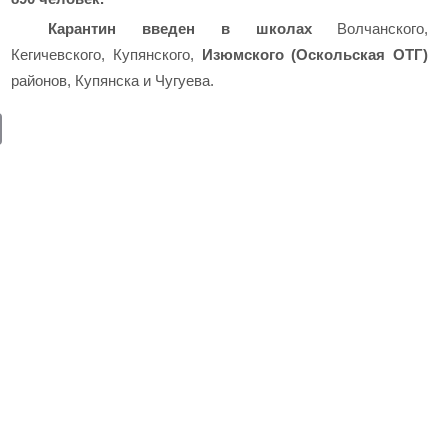
Карантин введен в школах
Волчанского,
Кегичевского, Купянского,
Изюмского (Оскольская ОТГ)
районов, Купянска и Чугуева.
E
m
ail