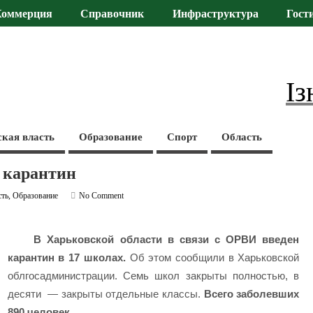
Коммерция
Справочник
Инфраструктура
Гост
Із
ская власть
Образование
Спорт
Область
 карантин
сть
,
Образование
No Comment
В Харьковской области в связи с ОРВИ введен
карантин в 17 школах.
Об этом сообщили в Харьковской
облгосадминистрации. Семь школ закрыты полностью, в
десяти — закрыты отдельные классы.
Всего заболевших
890 человек.