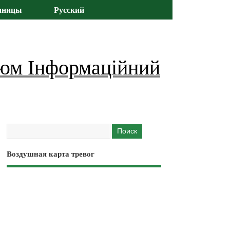
иницы
Русский
юм Інформаційний
Воздушная карта тревог