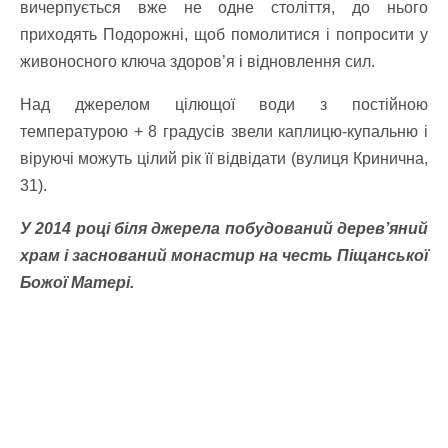
вичерпується вже не одне століття, до нього
приходять Подорожні, щоб помолитися і попросити у
живоносного ключа здоров’я і відновлення сил.
Над джерелом цілющої води з постійною
температурою + 8 градусів звели каплицю-купальню і
віруючі можуть цілий рік її відвідати (вулиця Кринична,
31).
У 2014 році біля джерела побудований дерев’яний
храм і заснований монастир на честь Піщанської
Божої Матері.