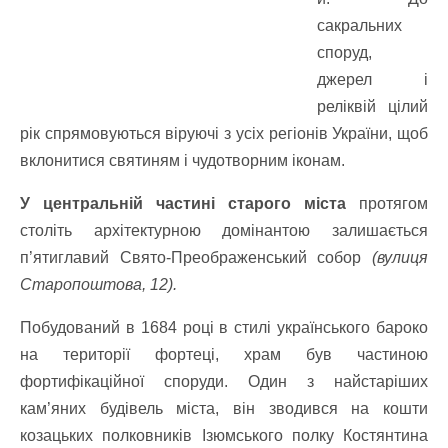
сакральних
споруд,
джерел і
реліквій цілий
рік спрямовуються віруючі з усіх регіонів України, щоб
вклонитися святиням і чудотворним іконам.
У центральній частині старого міста
протягом
століть архітектурною домінантою залишається
п’ятиглавий Свято-Преображенський собор
(вулиця
Старопоштова, 12).
Побудований в 1684 році в стилі українського бароко
на території фортеці, храм був частиною
фортифікаційної споруди. Один з найстаріших
кам’яних будівель міста, він зводився на кошти
козацьких полковників Ізюмського полку Костянтина