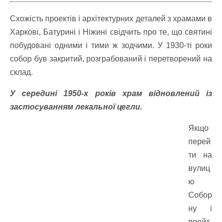
Схожість проектів і архітектурних деталей з храмами в
Харкові, Батурині і Ніжині свідчить про те, що святині
побудовані одними і тими ж зодчими. У 1930-ті роки
собор був закритий, розграбований і перетворений на
склад.
У середині 1950-х років храм відновлений із
застосуванням лекальної цегли.
Якщо
перей
ти на
вулиц
ю
Собор
ну і
пройт