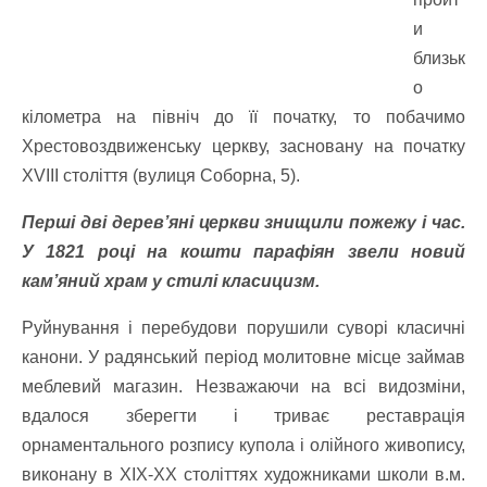
и
близьк
о
кілометра на північ до її початку, то побачимо
Хрестовоздвиженську церкву, засновану на початку
XVIII століття (вулиця Соборна, 5).
Перші дві дерев’яні церкви знищили пожежу і час.
У 1821 році на кошти парафіян звели новий
кам’яний храм у стилі класицизм.
Руйнування і перебудови порушили суворі класичні
канони. У радянський період молитовне місце займав
меблевий магазин. Незважаючи на всі видозміни,
вдалося зберегти і триває реставрація
орнаментального розпису купола і олійного живопису,
виконану в XIX-XX століттях художниками школи в.м.