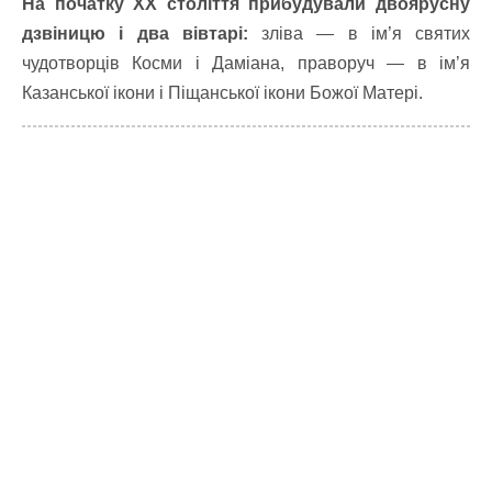
На початку XX століття прибудували двоярусну
дзвіницю і два вівтарі:
зліва — в ім’я святих
чудотворців Косми і Даміана, праворуч — в ім’я
Казанської ікони і Піщанської ікони Божої Матері.