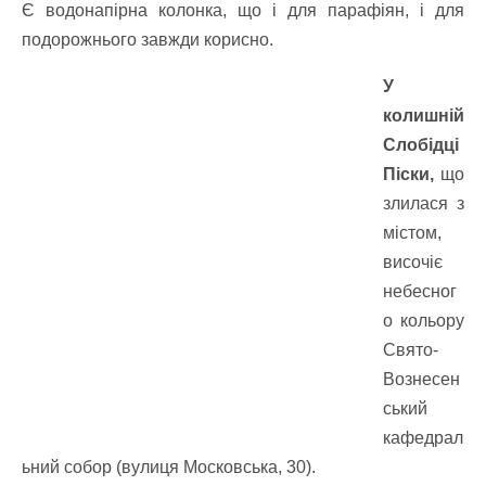
Є водонапірна колонка, що і для парафіян, і для
подорожнього завжди корисно.
У
колишній
Слобідці
Піски,
що
злилася з
містом,
височіє
небесног
о кольору
Свято-
Вознесен
ський
кафедрал
ьний собор (вулиця Московська, 30).