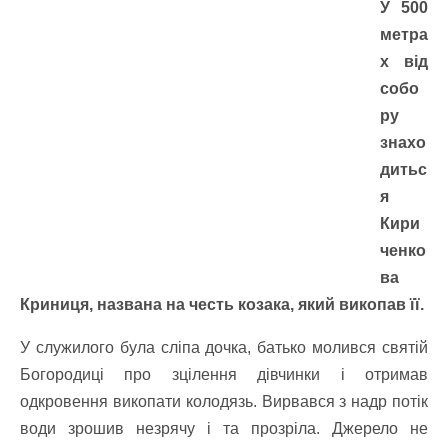
У 500
метра
х від
собо
ру
знахо
дитьс
я
Кири
ченко
ва
Криниця, названа на честь козака, який викопав її.
У служилого була сліпа дочка, батько молився святій
Богородиці про зцілення дівчинки і отримав
одкровення викопати колодязь. Вирвався з надр потік
води зрошив незрячу і та прозріла. Джерело не