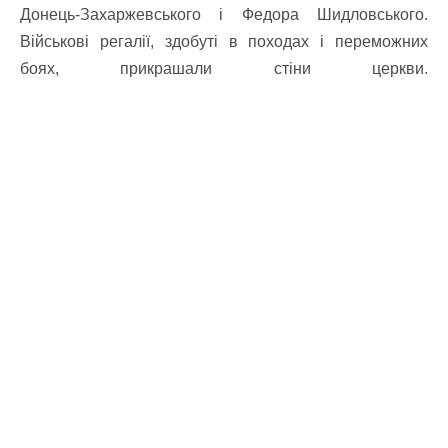
Донець-Захаржевського і Федора Шидловського.
Військові регалії, здобуті в походах і переможних
боях, прикрашали стіни церкви.