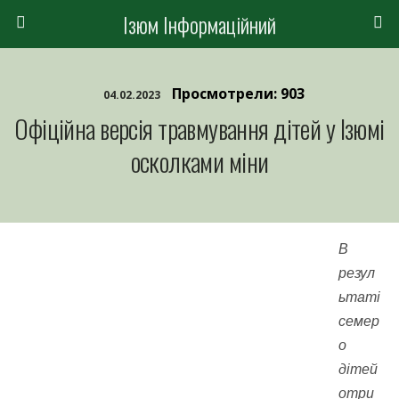
Ізюм Інформаційний
Просмотрели: 903
04.02.2023
Офіційна версія травмування дітей у Ізюмі
осколками міни
В
резул
ьтаті
семер
о
дітей
отри