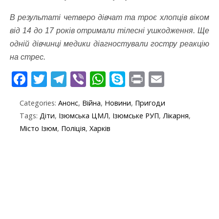
В результаті четверо дівчат та троє хлопців віком
від 14 до 17 років отримали тілесні ушкодження. Ще
одній дівчинці медики діагностували гостру реакцію
на стрес.
F
T
T
Vi
W
S
Pr
E
ac
w
el
b
h
k
in
m
Categories:
Анонс
,
Війна
,
Новини
,
Пригоди
e
itt
e
er
at
y
t
ai
Tags:
Діти
,
Ізюмська ЦМЛ
,
Ізюмське РУП
,
Лікарня
,
b
er
gr
s
p
l
Місто Ізюм
,
Поліція
,
Харків
o
a
A
e
o
m
p
k
p