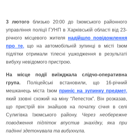
3 лютого
близько 20:00 до Ізюмського районного
управління поліції ГУНП в Харківській області від 23-
річного місцевого жителя
надійшло повідомлення
про те,
що на автомобільній зупинці в місті Ізюм
підлітки отримали тілесні ушкодження в результаті
вибуху невідомого пристрою.
На місце події виїжджала слідчо-оперативна
група.
Поліцейські встановили, що 16-річний
мешканець міста Ізюм
приніс на зупинку предмет,
який ззовні схожий на міну “Лепесток”. Він розказав,
що пристрій він знайшов на початку січня в селі
Сулигівка Ізюмського району.
Через необережне
поводження підліток впустив знахідку, яка при
падінні здетонувала та вибухнула.