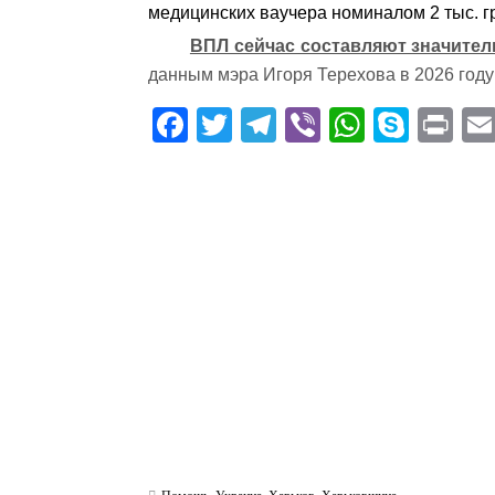
медицинских ваучера номиналом 2 тыс. г
ВПЛ сейчас составляют значител
данным мэра Игоря Терехова в 2026 году 
Fa
T
Te
Vi
W
S
Pr
ce
wi
le
be
ha
ky
in
bo
tte
gr
r
ts
pe
t
ok
r
a
A
m
pp