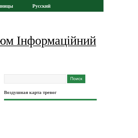
иницы
Русский
юм Інформаційний
Воздушная карта тревог