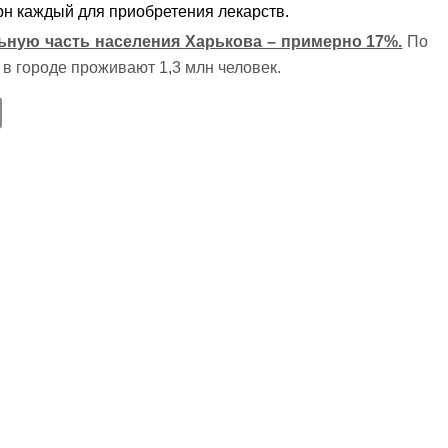
рн каждый для приобретения лекарств.
ьную часть населения Харькова – примерно 17%.
По
в городе проживают 1,3 млн человек.
E
m
ail