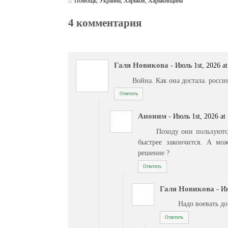
Помощь
,
Украина
,
Харьков
,
Харьковщина
4 комментария
Галя Новикова
-
Июль 1st, 2026 at
Война. Как она достала. росси
Ответить
Аноним
-
Июль 1st, 2026 at
Походу они пользуютс
быстрее закончится. А мо
решение ?
Ответить
Галя Новикова
-
Ию
Надо воевать до
Ответить