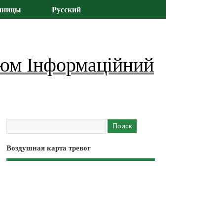
иницы
Русский
юм Інформаційний
Воздушная карта тревог