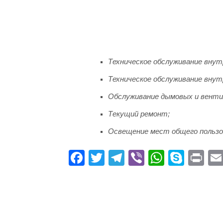
Техническое обслуживание внут
Техническое обслуживание вну
Обслуживание дымовых и венти
Текущий ремонт;
Освещение мест общего пользо
Fa
T
Te
Vi
W
S
Pr
ce
wi
le
be
ha
ky
in
bo
tte
gr
r
ts
pe
t
ok
r
a
A
m
pp