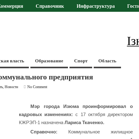
Коммерция
Справочник
Инфраструктура
Гост
Із
ская власть
Образование
Спорт
Область
оммунального предприятия
ть
,
Новости
No Comment
Мэр города Изюма проинформировал о
кадровых изменениях:
с 17 октября директором
КЖРЭП-1 назначена
Лариса Ткаченко.
Справочно:
Коммунальное жилищное