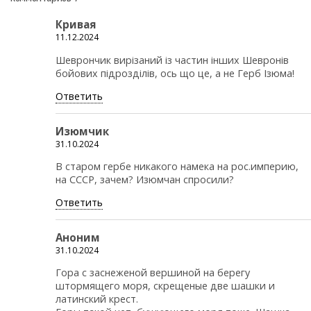
Кривая
11.12.2024
Шеврончик вирізаний із частин інших Шевронів
бойових підрозділів, ось що це, а не Герб Ізюма!
Ответить
Изюмчик
31.10.2024
В старом гербе никакого намека на рос.империю,
на СССР, зачем? Изюмчан спросили?
Ответить
Аноним
31.10.2024
Гора с заснеженой вершиной на берегу
штормящего моря, скрещеные две шашки и
латинский крест.