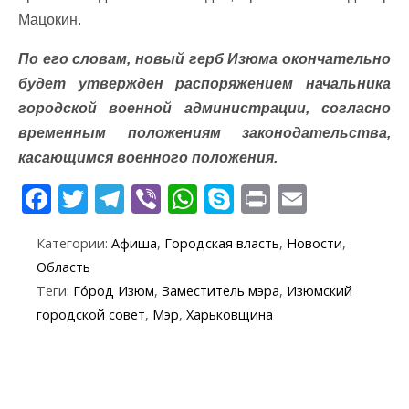
Мацокин.
По его словам, новый герб Изюма окончательно
будет утвержден распоряжением начальника
городской военной администрации, согласно
временным положениям законодательства,
касающимся военного положения.
F
T
T
Vi
W
S
Pr
E
ac
w
el
b
h
k
in
m
Категории:
Афиша
,
Городская власть
,
Новости
,
e
itt
e
er
at
y
t
ai
Область
b
er
gr
s
p
l
Теги:
Го́род Изюм
,
Заместитель мэра
,
Изюмский
o
a
A
e
городской совет
,
Мэр
,
Харьковщина
o
m
p
k
p