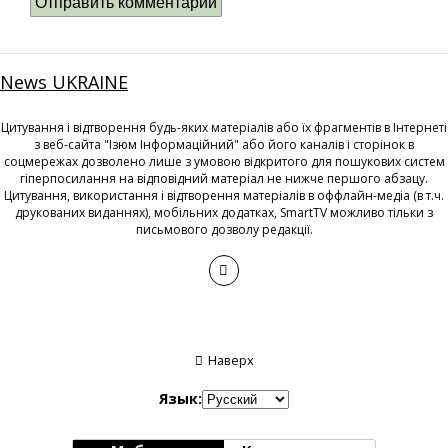
News UKRAINE
Цитування і відтворення будь-яких матеріалів або їх фрагментів в Інтернеті
з веб-сайта "Ізюм Інформаційний" або його каналів і сторінок в
соцмережах дозволено лише з умовою відкритого для пошукових систем
гіперпосилання на відповідний матеріал не нижче першого абзацу.
Цитування, використання і відтворення матеріалів в оффлайн-медіа (в т.ч.
друкованих виданнях), мобільних додатках, SmartTV можливо тільки з
письмового дозволу редакції.
Наверх
Язык: