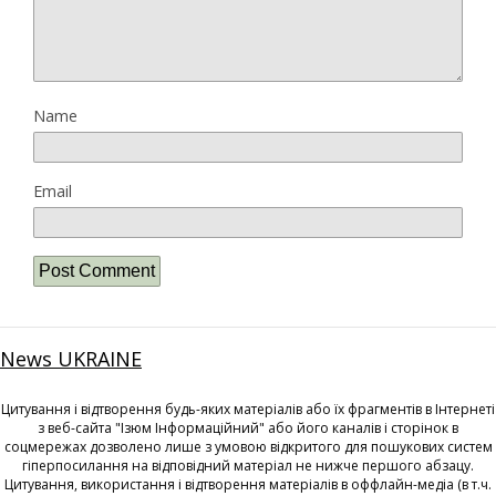
Name
Email
News UKRAINE
Цитування і відтворення будь-яких матеріалів або їх фрагментів в Інтернеті
з веб-сайта "Ізюм Інформаційний" або його каналів і сторінок в
соцмережах дозволено лише з умовою відкритого для пошукових систем
гіперпосилання на відповідний матеріал не нижче першого абзацу.
Цитування, використання і відтворення матеріалів в оффлайн-медіа (в т.ч.