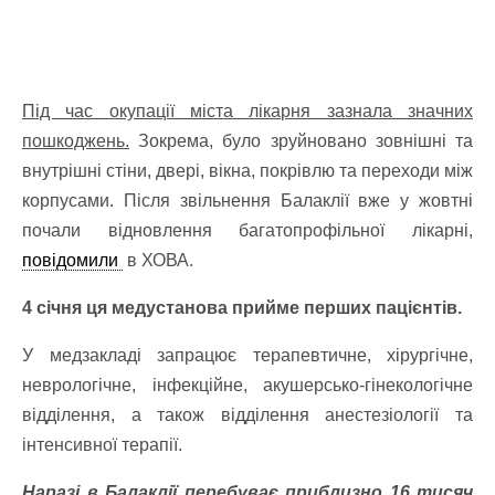
Під час окупації міста лікарня зазнала значних
пошкоджень.
Зокрема, було зруйновано зовнішні та
внутрішні стіни, двері, вікна, покрівлю та переходи між
корпусами. Після звільнення Балаклії вже у жовтні
почали відновлення багатопрофільної лікарні,
повідомили
в ХОВА.
4 січня ця медустанова прийме перших пацієнтів.
У медзакладі запрацює терапевтичне, хірургічне,
неврологічне, інфекційне, акушерсько-гінекологічне
відділення, а також відділення анестезіології та
інтенсивної терапії.
Наразі в Балаклії перебуває приблизно 16 тисяч