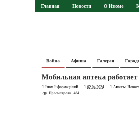
Главная
Новости
О Изюме
Война
Афиша
Галерея
Город
Мобильная аптека работает 
Ізюм Інформаційний
02.04.2024
Анонсы
,
Новос
Просмотрели: 484