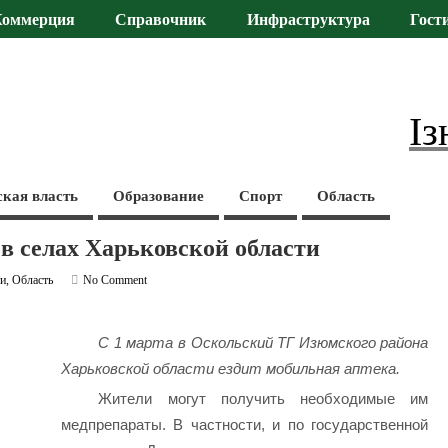
Коммерция
Справочник
Инфраструктура
Гост
Із
ская власть
Образование
Спорт
Область
в селах Харьковской области
ти
,
Область
No Comment
С 1 марта в Оскольский ТГ Изюмского района
Харьковской области ездит мобильная аптека.
Жители могут получить необходимые им
медпрепараты. В частности, и по государственной