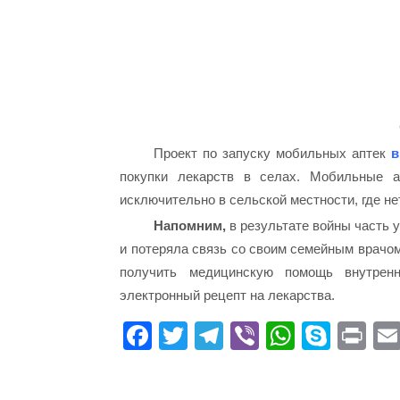
Проект по запуску мобильных аптек
в
покупки лекарств в селах. Мобильные а
исключительно в сельской местности, где н
Напомним,
в результате войны часть 
и потеряла связь со своим семейным врачом
получить медицинскую помощь внутрен
электронный рецепт на лекарства.
Fa
T
Te
Vi
W
S
Pr
ce
wi
le
be
ha
ky
in
bo
tte
gr
r
ts
pe
t