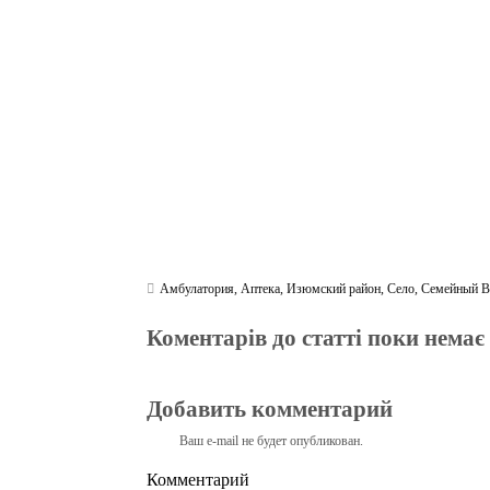
ok
r
a
A
m
pp
Амбулатория
,
Аптека
,
Изюмский район
,
Село
,
Семейный В
Коментарів до статті поки немає
Добавить комментарий
Ваш e-mail не будет опубликован.
Комментарий