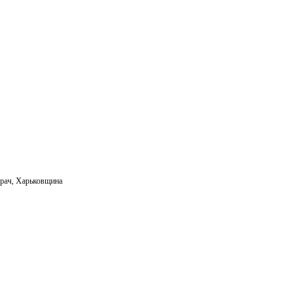
рач
,
Харьковщина