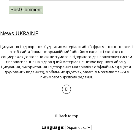
News UKRAINE
Цитування і відтворення будь-яких матеріалів або їх фрагментів в Інтернеті
з веб-сайта "Ізюм Інформаційний" або його каналів і сторінок в
соцмережах дозволено лише з умовою відкритого для пошукових систем
гіперпосилання на відповідний матеріал не нижче першого абзацу.
Цитування, використання і відтворення матеріалів в оффлайн-медіа (в т.ч.
друкованих виданнях), мобільних додатках, SmartTV можливо тільки з
письмового дозволу редакції.
Back to top
Language: