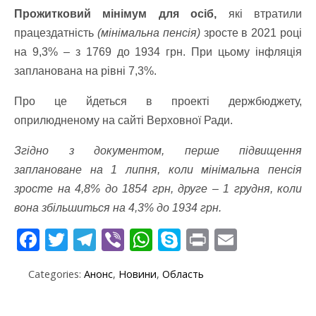
Прожитковий мінімум для осіб,
які втратили
працездатність
(мінімальна пенсія)
зросте в 2021 році
на 9,3% – з 1769 до 1934 грн. При цьому інфляція
запланована на рівні 7,3%.
Про це йдеться в проекті держбюджету,
оприлюдненому на сайті Верховної Ради.
Згідно з документом, перше підвищення
заплановане на 1 липня, коли мінімальна пенсія
зросте на 4,8% до 1854 грн, друге – 1 грудня, коли
вона збільшиться на 4,3% до 1934 грн.
F
T
T
Vi
W
S
Pr
E
ac
w
el
b
h
k
in
m
Categories:
Анонс
,
Новини
,
Область
e
itt
e
er
at
y
t
ai
b
er
gr
s
p
l