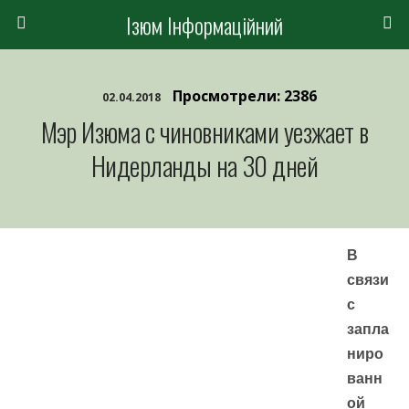
Ізюм Інформаційний
Просмотрели: 2386
02.04.2018
Мэр Изюма с чиновниками уезжает в
Нидерланды на 30 дней
В
связи
с
запла
ниро
ванн
ой