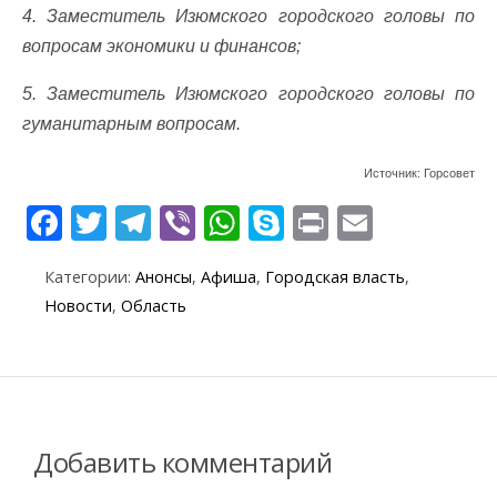
4. Заместитель Изюмского городского головы по
вопросам экономики и финансов;
5. Заместитель Изюмского городского головы по
гуманитарным вопросам.
Источник: Горсовет
F
T
T
Vi
W
S
Pr
E
ac
w
el
b
h
k
in
m
Категории:
Анонсы
,
Афиша
,
Городская власть
,
e
itt
e
er
at
y
t
ai
Новости
,
Область
b
er
gr
s
p
l
o
a
A
e
o
m
p
k
p
Добавить комментарий