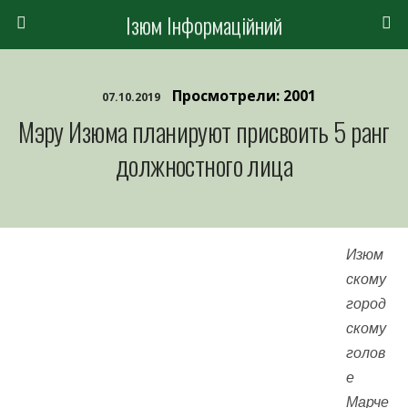
Ізюм Інформаційний
Просмотрели: 2001
07.10.2019
Мэру Изюма планируют присвоить 5 ранг
должностного лица
Изюм
скому
город
скому
голов
е
Марче