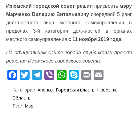
Изюмский городской совет решил
присвоить
мэру
Марченко Валерию Витальевичу
очередной 5 ранг
должностного лица местного самоуправления в
пределах 3-й категории должностей в органах
местного самоуправления
с 11 ноября 2019 года.
На официальном сайте города опубликован проект
решения Изюмского городского совета.
F
T
T
Vi
W
S
Pr
E
ac
w
el
b
h
k
in
m
Категории:
Анонсы
,
Городская власть
,
Новости
,
e
itt
e
er
at
y
t
ai
Область
b
er
gr
s
p
l
Теги:
Мэр
o
a
A
e
o
m
p
k
p