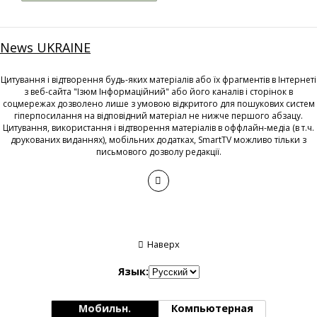
News UKRAINE
Цитування і відтворення будь-яких матеріалів або їх фрагментів в Інтернеті
з веб-сайта "Ізюм Інформаційний" або його каналів і сторінок в
соцмережах дозволено лише з умовою відкритого для пошукових систем
гіперпосилання на відповідний матеріал не нижче першого абзацу.
Цитування, використання і відтворення матеріалів в оффлайн-медіа (в т.ч.
друкованих виданнях), мобільних додатках, SmartTV можливо тільки з
письмового дозволу редакції.
Наверх
Язык:
Мобильн.
Компьютерная