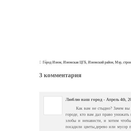
m
pp
Го́род Изюм
,
Изюмская ЦГБ
,
Изюмский район
,
Мэр
,
стро
3 комментария
Люблю наш город
-
Апрель 4th, 2
Как вам не стыдно? Зачем вы
городе, кто вам дал право унижать 
злобы и ненависти, и хотим чтобы
посадили цветы,дерево или мусор п