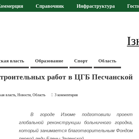
Коммерция
Справочник
Инфраструктура
Гост
Із
ская власть
Образование
Спорт
Область
строительных работ в ЦГБ Песчанской
кая власть
,
Новости
,
Область
3 комментария
В городе Изюме подготовили проект
глобальной реконструкции больничного городка,
который занимается благотворительным Фондом
первой леди Елены Зеленской.