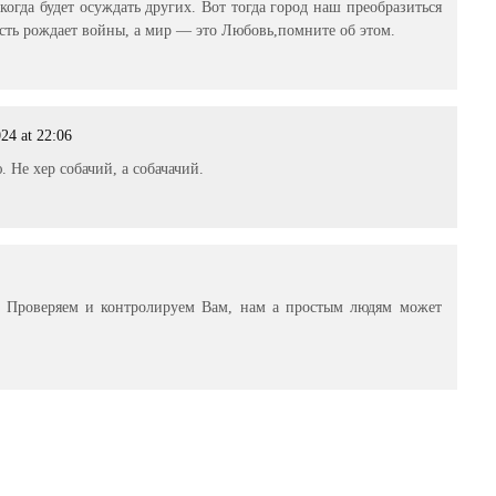
екогда будет осуждать других. Вот тогда город наш преобразиться
исть рождает войны, а мир — это Любовь,помните об этом.
24 at 22:06
 Не хер собачий, а собачачий.
м. Проверяем и контролируем Вам, нам а простым людям может