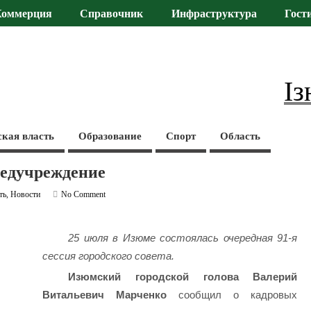
Коммерция
Справочник
Инфраструктура
Гост
Із
ская власть
Образование
Спорт
Область
медучреждение
ть
,
Новости
No Comment
25 июля в Изюме состоялась очередная 91-я
сессия городского совета.
Изюмский городской голова Валерий
Витальевич Марченко
сообщил о кадровых