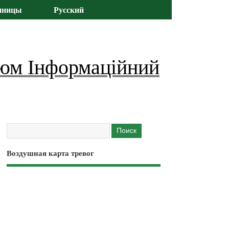
иницы
Русский
юм Інформаційний
Воздушная карта тревог