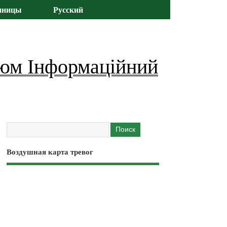
иницы
Русский
юм Інформаційний
Воздушная карта тревог