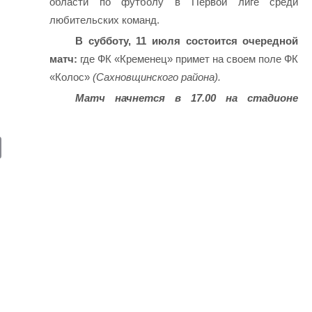
области по футболу в Первой лиге среди
любительских команд.
В субботу, 11 июля состоится очередной
матч:
где ФК «Кременец» примет на своем поле ФК
«Колос»
(Сахновщинского района).
Матч начнется в 17.00 на стадионе
E
m
ail