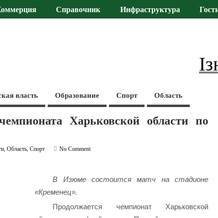
Коммерция
Справочник
Инфраструктура
Гост
Із
ская власть
Образование
Спорт
Область
чемпионата Харьковской области по
ти
,
Область
,
Спорт
No Comment
В Изюме состоится матч на стадионе
«Кременец».
Продолжается чемпионат Харьковской